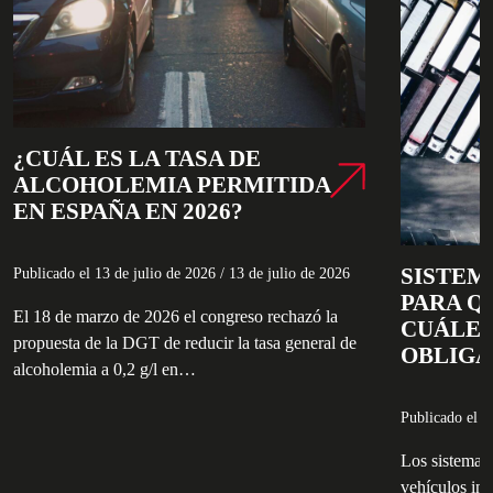
¿CUÁL ES LA TASA DE
ALCOHOLEMIA PERMITIDA
EN ESPAÑA EN 2026?
SISTEM
Publicado el
13 de julio de 2026
/
13 de julio de 2026
PARA Q
El 18 de marzo de 2026 el congreso rechazó la
CUÁLES
propuesta de la DGT de reducir la tasa general de
OBLIGA
alcoholemia a 0,2 g/l en…
Publicado el
1
Los sistemas
vehículos ind