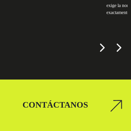
exige la nor
exactamente t
CONTÁCTANOS