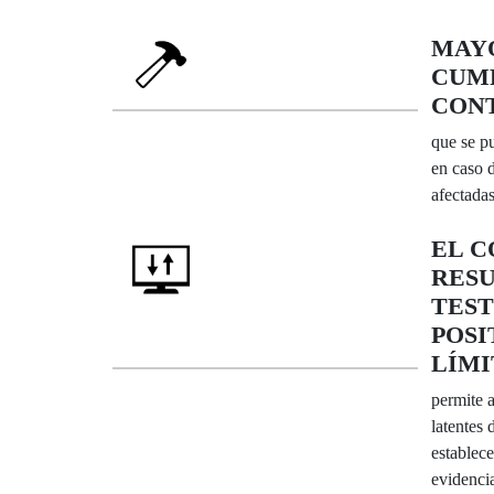
MAYO
CUMP
CON
que se pu
en caso d
afectadas
EL C
RESU
TEST
POSI
LÍMI
permite 
latentes
establec
evidencia