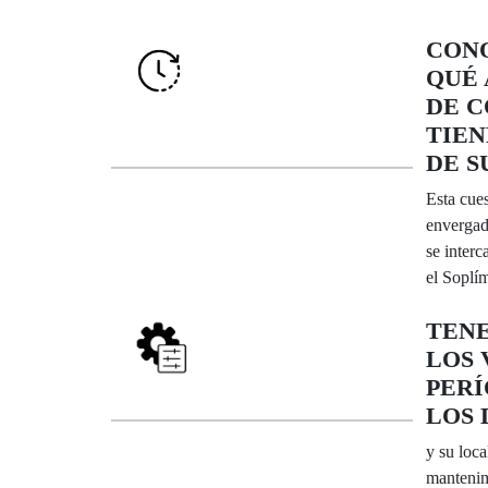
CONO
QUÉ
DE C
TIEN
DE S
Esta cues
envergad
se inter
el Soplím
TEN
LOS 
PERÍ
LOS 
y su loca
mantenim