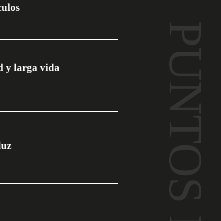
culos
PUNTOS FUERTES
d y larga vida
luz