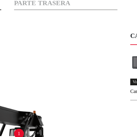
PARTE TRASERA
C
Vi
Car
1